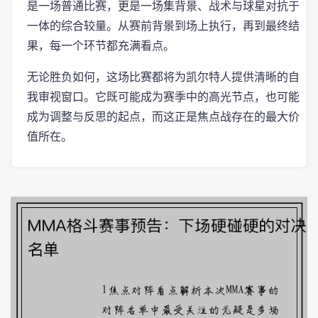
是一场普通比赛，更是一场集背景、战术与球星对抗于
一体的综合较量。从赛前背景到场上执行，再到最终结
果，每一个环节都充满看点。
无论胜负如何，这场比赛都将为凯尔特人提供清晰的自
我审视窗口。它既可能成为赛季中的高光节点，也可能
成为调整与反思的起点，而这正是焦点战存在的最大价
值所在。