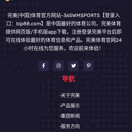
完美(中国)体育官方网站-365WMSPORTS【登录入
口：bip88.com】是中国最好的体育公司。完美体育
提供网页版/手机版app下载，注册登录完美平台后即
可在线体验最好的体育信息和产品。完美体育官网24
小时在线为您服务，欢迎前来体验！
导航
关于完美
产品展示
集团新闻
服务方向