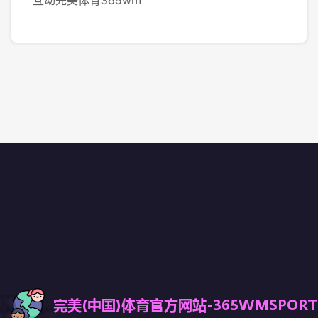
互动完美体育365wm