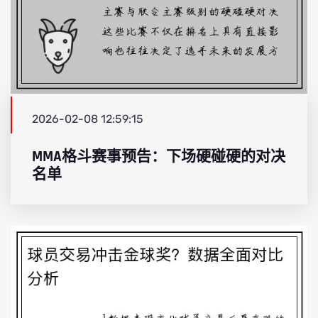
2026-02-08 12:59:15
MMA格斗赛事预告：下场硬碰硬的对决
名单