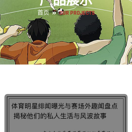
产品展示
首页
OUR PROJECTS