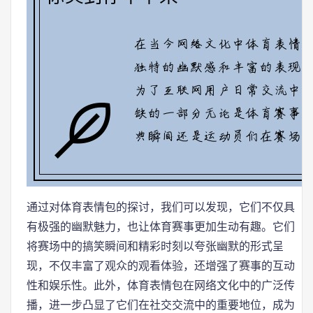
通过对体育表情包的探讨，我们可以发现，它们不仅具
有极强的幽默魅力，也让体育赛事更加生动有趣。它们
将赛场中的搞笑瞬间和精彩时刻以夸张幽默的形式呈
现，不仅丰富了观众的观看体验，还增强了赛事的互动
性和娱乐性。此外，体育表情包在网络文化中的广泛传
播，进一步凸显了它们在社交交流中的重要地位，成为