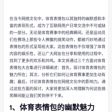
在当今网络文化中，体育表情包以其独特的幽默感和丰
富的表现形式，成为了互联网用户日常交流中不可或缺
的一部分。无论是体育赛事中的经典瞬间，还是运动员
们在赛场上那些令人捧腹的搞笑动作，都被巧妙地通过
表情包的形式呈现给大家。这些表情包不仅增强了体育
内容的娱乐性，还让广大网友在分享和使用的过程中，
找到了更多的欢乐和共鸣。本文将通过三个方面对体育
表情包大合集进行详细阐述：首先，探讨体育表情包的
魅力所在；其次，分析它们如何让体育赛事更加生动有
趣；最后，讨论体育表情包在网络文化中的影响力。通
过这些方面的探讨，大家将更加深入地理解为何这些搞
笑瞬间能让我们笑到停不下来。
1、体育表情包的幽默魅力