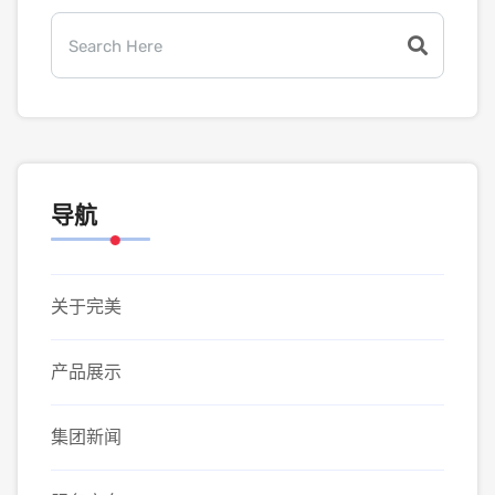
导航
关于完美
产品展示
集团新闻