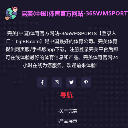
完美(中国)体育官方网站-365WMSPORTS【登录入
口：bip88.com】是中国最好的体育公司。完美体育
提供网页版/手机版app下载，注册登录完美平台后即
可在线体验最好的体育信息和产品。完美体育官网24
小时在线为您服务，欢迎前来体验！
导航
关于完美
产品展示