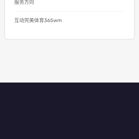
服务方向
互动完美体育365wm