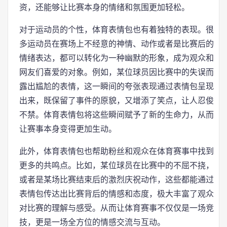
资，还能够让比赛本身的情绪和氛围更加轻松。
对于运动员的个性，体育表情包也有着独特的表现。很
多运动员在赛场上不经意的神情、动作或者是比赛后的
情绪表达，都可以转化为一种幽默的形象，成为观众和
网友们喜爱的对象。例如，某位球员因比赛中的失误而
露出尴尬的表情，这一瞬间的夸张表现通过表情包呈现
出来，既保留了事件的原貌，又增添了笑点，让人忍俊
不禁。体育表情包将这些瞬间赋予了新的生命力，从而
让赛事本身变得更加生动。
此外，体育表情包也帮助粉丝和观众在体育赛事中找到
更多的共鸣点。比如，某位球员在比赛中的不屈不挠，
或者是某场比赛结束后的激烈庆祝动作，这些都能通过
表情包传达出比赛背后的情感和态度，极大丰富了观众
对比赛的理解与感受。从而让体育赛事不仅仅是一场竞
技，更是一场全方位的情感交流与互动。