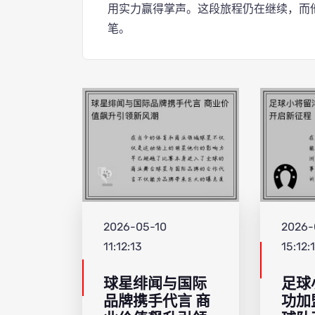
用实力赢得掌声。这段旅程仍在继续，而
笔。
2026-05-10
2026-
11:12:13
15:12:
球星绯闻与国际
足球
品牌携手代言 商
功加