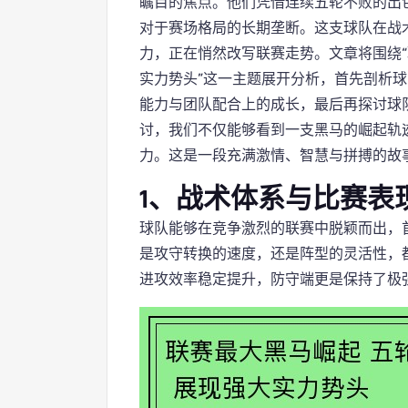
瞩目的焦点。他们凭借连续五轮不败的出
对于赛场格局的长期垄断。这支球队在战
力，正在悄然改写联赛走势。文章将围绕
实力势头”这一主题展开分析，首先剖析
能力与团队配合上的成长，最后再探讨球
讨，我们不仅能够看到一支黑马的崛起轨
力。这是一段充满激情、智慧与拼搏的故
1、战术体系与比赛表
球队能够在竞争激烈的联赛中脱颖而出，
是攻守转换的速度，还是阵型的灵活性，
进攻效率稳定提升，防守端更是保持了极