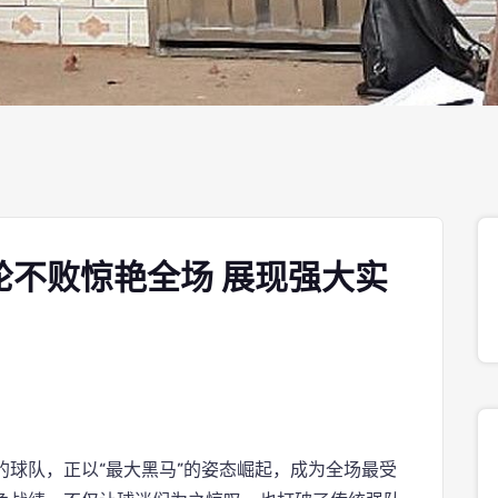
轮不败惊艳全场 展现强大实
球队，正以“最大黑马”的姿态崛起，成为全场最受