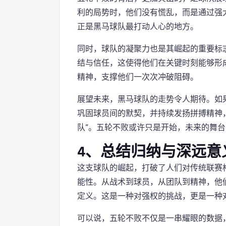
利的局势时，他们没有慌乱，而是通过强
正是黑马球队最打动人心的地方。
同时，球队的凝聚力也是其崛起的重要标
结与信任，这使得他们在关键时刻能够形
精神，支撑他们一次次冲破阻碍。
展望未来，黑马球队的走势令人期待。如
巩固球员间的默契，并持续发扬拼搏精神，
队”。五轮不败或许只是开始，未来的舞
4、总结归纳与深远意
这支球队的崛起，打破了人们对传统联赛
能性。从战术到球员，从团队到精神，他们
定义。这是一种对强权的挑战，更是一种
可以说，五轮不败不仅是一串耀眼的数据