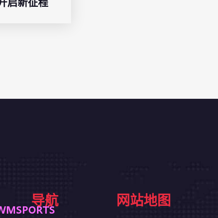
开启新征程
导航
网站地图