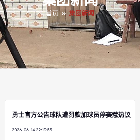
集团新闻
首页
集团新闻
勇士官方公告球队遭罚款加球员停赛惹热议
2026-06-14 22:13:55