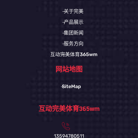
关于完美
产品展示
集团新闻
服务方向
互动完美体育365wm
网站地图
SiteMap
互动完美体育365wm
13594780511