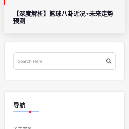
【深度解析】篮球八卦近况+未来走势
预测
导航