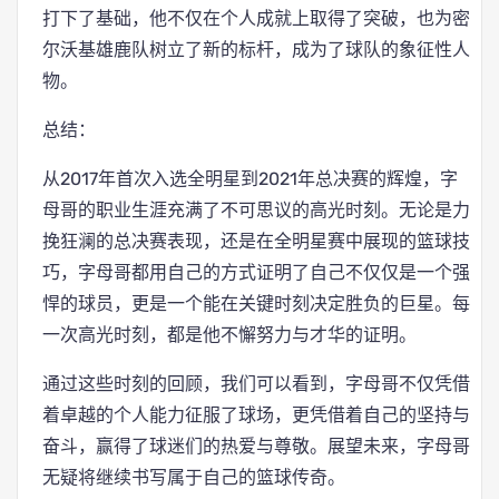
打下了基础，他不仅在个人成就上取得了突破，也为密
尔沃基雄鹿队树立了新的标杆，成为了球队的象征性人
物。
总结：
从2017年首次入选全明星到2021年总决赛的辉煌，字
母哥的职业生涯充满了不可思议的高光时刻。无论是力
挽狂澜的总决赛表现，还是在全明星赛中展现的篮球技
巧，字母哥都用自己的方式证明了自己不仅仅是一个强
悍的球员，更是一个能在关键时刻决定胜负的巨星。每
一次高光时刻，都是他不懈努力与才华的证明。
通过这些时刻的回顾，我们可以看到，字母哥不仅凭借
着卓越的个人能力征服了球场，更凭借着自己的坚持与
奋斗，赢得了球迷们的热爱与尊敬。展望未来，字母哥
无疑将继续书写属于自己的篮球传奇。