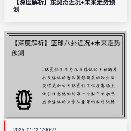
【深度解析】东契奇近况+未来走势预
测
2026-01-12 17:10:27