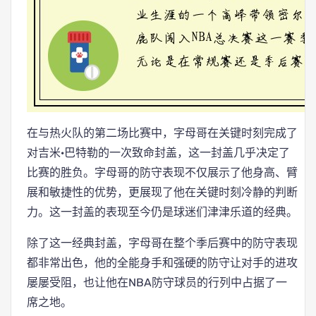
在与热火队的第二场比赛中，字母哥在关键时刻完成了
对吉米·巴特勒的一次致命封盖，这一封盖几乎决定了
比赛的胜负。字母哥的防守表现不仅展示了他身高、臂
展和敏捷性的优势，更展现了他在关键时刻冷静的判断
力。这一封盖的表现至今仍是球迷们津津乐道的经典。
除了这一经典封盖，字母哥在整个季后赛中的防守表现
都非常出色，他的全能身手和强硬的防守让对手的进攻
屡屡受阻，也让他在NBA防守球员的行列中占据了一
席之地。