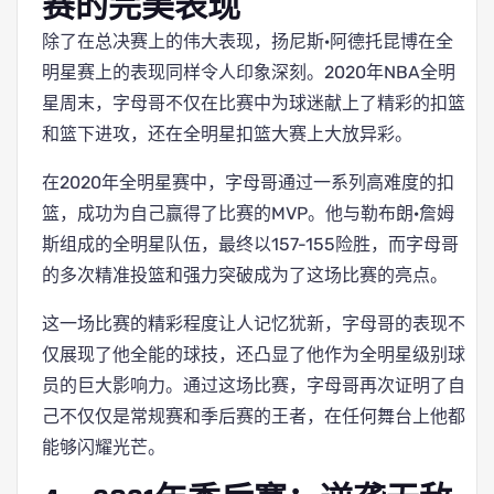
赛的完美表现
除了在总决赛上的伟大表现，扬尼斯·阿德托昆博在全
明星赛上的表现同样令人印象深刻。2020年NBA全明
星周末，字母哥不仅在比赛中为球迷献上了精彩的扣篮
和篮下进攻，还在全明星扣篮大赛上大放异彩。
在2020年全明星赛中，字母哥通过一系列高难度的扣
篮，成功为自己赢得了比赛的MVP。他与勒布朗·詹姆
斯组成的全明星队伍，最终以157-155险胜，而字母哥
的多次精准投篮和强力突破成为了这场比赛的亮点。
这一场比赛的精彩程度让人记忆犹新，字母哥的表现不
仅展现了他全能的球技，还凸显了他作为全明星级别球
员的巨大影响力。通过这场比赛，字母哥再次证明了自
己不仅仅是常规赛和季后赛的王者，在任何舞台上他都
能够闪耀光芒。