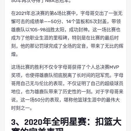
50年再次夺得了NBA总冠军。
在2021年总决赛的第6场比赛中，字母哥交出了一张无
懈可击的成绩单——50分、14个篮板和5次封盖，带领
雄鹿队以105-98战胜太阳，成功封神。这一场比赛也
成为了他职业生涯的里程碑，特别是在比赛的最后时
刻，他的那记罚球完成了全场的定音，带来了无比的辉
煌。
这场比赛的胜利不仅令字母哥获得了个人总决赛MVP
奖项，也使得雄鹿队彻底脱离了长时间的冠军荒。字母
哥用自己无与伦比的表现，不仅证明了自己的超级球员
地位，也为雄鹿队带来了历史性的一刻。对于字母哥来
说，这一场50分的表现，堪称他篮球生涯中的最伟大
时刻之一。
3、2020年全明星赛：扣篮大