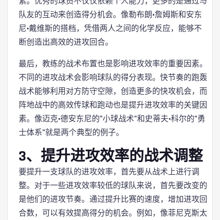
素。优秀的球员不仅仅依赖个人能力，更多的是通过与
队友的互动来创造得分机会。像勒布朗·詹姆斯和安东
尼·戴维斯的搭档，凭借两人之间的化学反应，能够不
断创造出高效的进攻回合。
最后，教练的战术布置也是影响进攻效率的重要因素。
不同的进攻战术会影响球队的得分表现。快节奏的跑轰
战术能够利用对方防守空隙，创造更多的快攻机会，而
阵地战中的高效传球和跑动也是提升进攻效率的关键因
素。像迈克·德安东尼的"小球战术"和史蒂夫·科尔的"勇
士体系"就是两个典型的例子。
3、提升进攻效率的战术调整
要提升一支球队的进攻效率，首先要从战术上进行调
整。对于一些进攻效率较低的球队来说，首先要改变的
是他们的进攻节奏。通过提升比赛的速度，增加进攻回
合数，可以有效提高得分的机会。例如，像菲尼克斯太