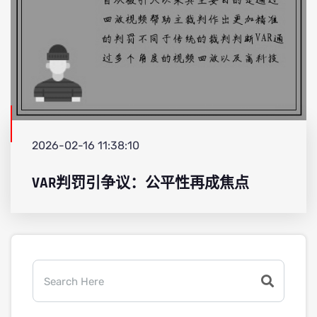
2026-02-16 11:38:10
VAR判罚引争议：公平性再成焦点