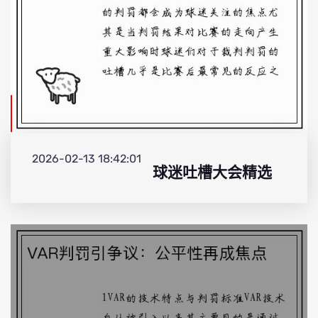
2026-02-13 18:42:01
球迷吐槽大会精选