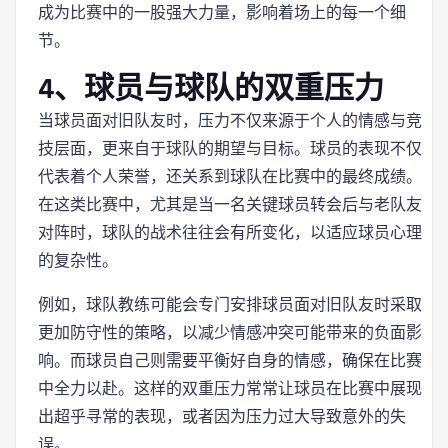
成为比赛中的一股强大力量，影响着场上的每一个细
节。
4、球员与球队的双重压力
当球员面对旧队友时，压力不仅来源于个人的情感与竞
技层面，更来自于球队的期望与目标。球员的表现不仅
代表着个人荣誉，还关系到球队在比赛中的最终成绩。
在这类比赛中，尤其是当一名关键球员转会后与老队友
对阵时，球队的战术往往会有所变化，以适应球员心理
的复杂性。
例如，球队教练可能会专门安排球员面对旧队友时采取
更加防守性的策略，以减少情感冲突可能带来的负面影
响。而球员自己则需要平衡好自身的情感，确保在比赛
中全力以赴。这样的双重压力常常让球员在比赛中展现
出超乎寻常的表现，或者因为压力过大导致意外的失
误。