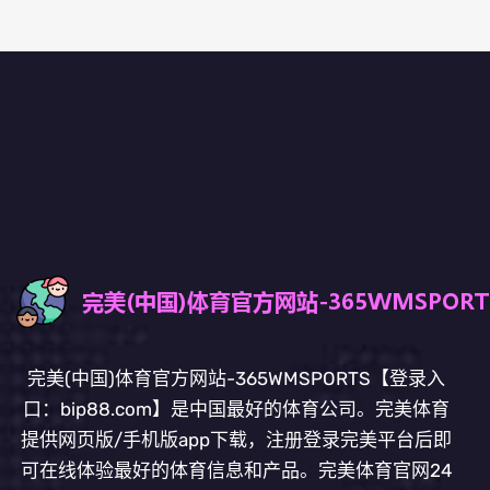
完美(中国)体育官方网站-365WMSPORTS【登录入
口：bip88.com】是中国最好的体育公司。完美体育
提供网页版/手机版app下载，注册登录完美平台后即
可在线体验最好的体育信息和产品。完美体育官网24