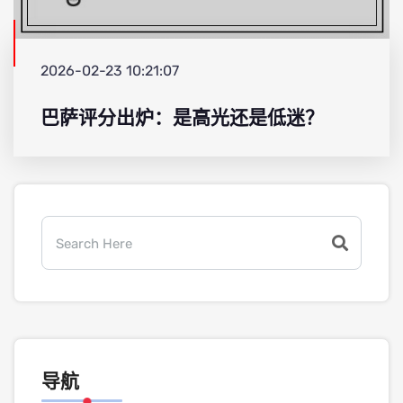
2026-02-23 10:21:07
巴萨评分出炉：是高光还是低迷？
导航