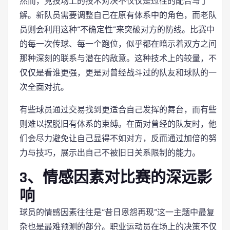
然而，竞技场上的技术对决不仅仅是过往的配合与了
解。新队员需要调整自己在原有体系中的角色，而老队
员则会利用这种“不确定性”来突破对方的防线。比赛中
的每一次传球、每一个跑位，似乎都在暗示着双方之间
那种深刻的联系与潜在的敌意。这种技术上的较量，不
仅仅是看谁更强，更是对曾经战斗过的队友和球队的一
次全面对抗。
有些球员通过交易找到更适合自己发挥的舞台，而有些
则难以摆脱旧有体系的束缚。在面对曾经的队友时，他
们会尽力避免让自己显得不如对方，反而通过加倍的努
力与技巧，展示出自己不被旧日关系限制的能力。
3、情感因素对比赛的深远影
响
球员的情感因素往往是“昔日恩怨再现”这一主题中最复
杂也是最难预测的部分。职业运动员在场上的决策不仅