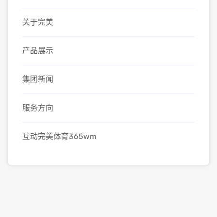
关于完美
产品展示
集团新闻
服务方向
互动完美体育365wm