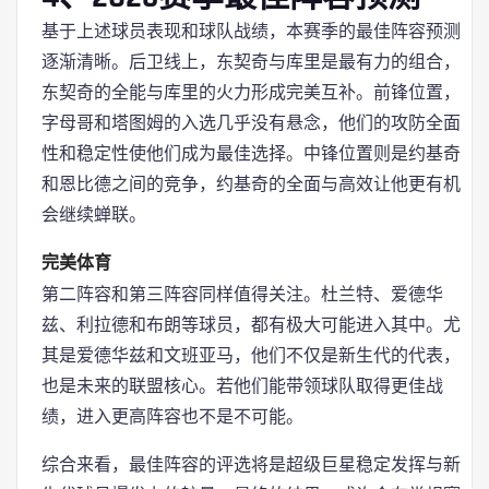
基于上述球员表现和球队战绩，本赛季的最佳阵容预测
逐渐清晰。后卫线上，东契奇与库里是最有力的组合，
东契奇的全能与库里的火力形成完美互补。前锋位置，
字母哥和塔图姆的入选几乎没有悬念，他们的攻防全面
性和稳定性使他们成为最佳选择。中锋位置则是约基奇
和恩比德之间的竞争，约基奇的全面与高效让他更有机
会继续蝉联。
完美体育
第二阵容和第三阵容同样值得关注。杜兰特、爱德华
兹、利拉德和布朗等球员，都有极大可能进入其中。尤
其是爱德华兹和文班亚马，他们不仅是新生代的代表，
也是未来的联盟核心。若他们能带领球队取得更佳战
绩，进入更高阵容也不是不可能。
综合来看，最佳阵容的评选将是超级巨星稳定发挥与新