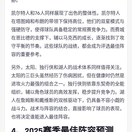
胁。
凯尔特人和76人同样展现了出色的整体性。凯尔特人
在塔图姆和布朗的带领下保持高位，他们的双星模式与
强硬防守，使得球队具备稳定的常规赛竞争力。而费城
在恩比德的支撑下，辅以马克西的成长，逐渐找到了攻
守平衡的节奏。这些球队的战绩，都会成为评选最佳阵
容的重要参考。
另外，太阳、独行侠和湖人的战术体系同样值得关注。
太阳的三巨头虽然经历了伤病困扰，但在健康时仍然是
进攻火力最强的组合之一。独行侠则依靠东契奇的全能
组织，辅以角色球员的高效发挥，稳步提升竞争力。湖
人在詹姆斯和戴维斯的双核驱动下，仍具备不容小觑的
战斗力。战术与阵容的结合，直接影响了球员的表现，
也将决定谁能进入最佳阵容。
4、2025赛季最佳阵容预测