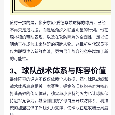
值得一提的是，像安东尼·爱德华兹这样的球员，已经
不再只是潜力股，而是逐渐步入联盟明星的行列。他在
森林狼的带队表现，以及在攻防两端的全面性，足以证
明他正在成为未来联盟的招牌人物。这批新生代球员不
仅为联盟注入新鲜血液，更为最佳阵容的竞争增加了新
的可能性。
3、球队战术体系与阵容价值
最佳阵容的评选不仅仅依赖个人数据，还与球队战绩和
战术体系息息相关。本赛季，掘金依旧以约基奇为核心
打造高效的传切体系，穆雷与小波特的火力也让球队保
持冠军竞争力。雄鹿则围绕字母哥展开攻防体系，利拉
德的加盟提供了外线火力支撑，使球队在进攻端更具威