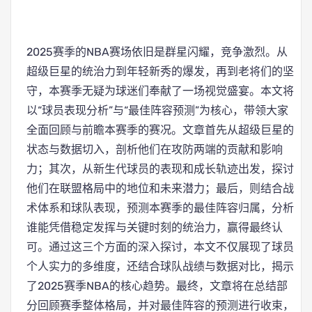
2025赛季的NBA赛场依旧是群星闪耀，竞争激烈。从
超级巨星的统治力到年轻新秀的爆发，再到老将们的坚
守，本赛季无疑为球迷们奉献了一场视觉盛宴。本文将
以“球员表现分析”与“最佳阵容预测”为核心，带领大家
全面回顾与前瞻本赛季的赛况。文章首先从超级巨星的
状态与数据切入，剖析他们在攻防两端的贡献和影响
力；其次，从新生代球员的表现和成长轨迹出发，探讨
他们在联盟格局中的地位和未来潜力；最后，则结合战
术体系和球队表现，预测本赛季的最佳阵容归属，分析
谁能凭借稳定发挥与关键时刻的统治力，赢得最终认
可。通过这三个方面的深入探讨，本文不仅展现了球员
个人实力的多维度，还结合球队战绩与数据对比，揭示
了2025赛季NBA的核心趋势。最终，文章将在总结部
分回顾赛季整体格局，并对最佳阵容的预测进行收束，