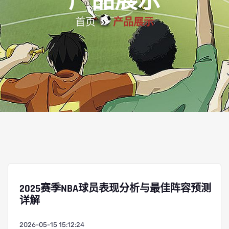
产品展示
首页
产品展示
2025赛季NBA球员表现分析与最佳阵容预测
详解
2026-05-15 15:12:24